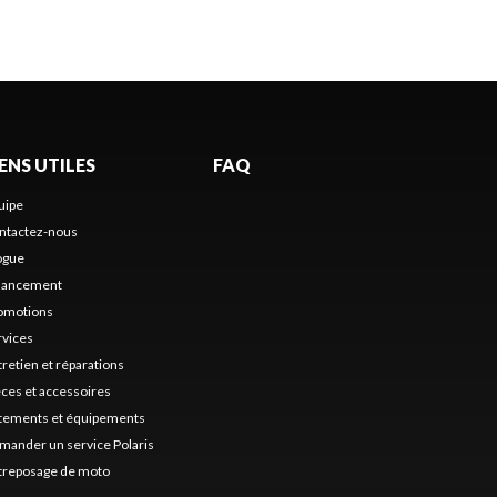
IENS UTILES
FAQ
uipe
ntactez-nous
ogue
nancement
omotions
rvices
tretien et réparations
èces et accessoires
tements et équipements
mander un service Polaris
treposage de moto