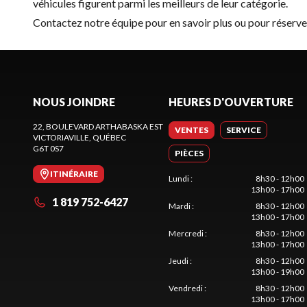
véhicules figurent parmi les meilleurs de leur catégorie.
Contactez notre équipe
pour en savoir plus ou pour réser
NOUS JOINDRE
HEURES D'OUVERTURE
22, BOULEVARD ARTHABASKA EST
VENTES
SERVICE
VICTORIAVILLE
, QUÉBEC
G6T 0S7
PIÈCES
ITINÉRAIRE
Lundi
:
8h30 - 12h00
13h00 - 17h00
1 819 752-6427
Mardi
:
8h30 - 12h00
13h00 - 17h00
Mercredi
:
8h30 - 12h00
13h00 - 17h00
Jeudi
:
8h30 - 12h00
13h00 - 19h00
Vendredi
:
8h30 - 12h00
13h00 - 17h00