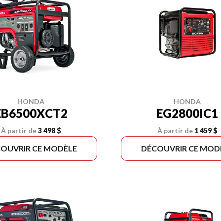
HONDA
HONDA
EB6500XCT2
EG2800IC1
À partir de
3 498 $
À partir de
1 459 $
OUVRIR CE MODÈLE
DÉCOUVRIR CE MOD