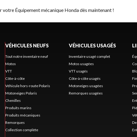
ver votre Équipement mécanique Honda dès maintenant !
VÉHICULES NEUFS
VÉHICULES USAGÉS
L
Tout notre inventaire neuf
Inventaire usagé complet
Éq
Motos
Motos usagées
Co
VTT
VTT usagés
Bl
Côte-à-côte
Côte-à-côte usagés
Fi
Véhicule hors-route Polaris
Motoneiges usagées
Pr
Motoneiges Polaris
Remorques usagées
Se
Chenilles
En
Produits marins
Pi
Produits mécaniques
Vê
Remorques
De
Collection complète
En