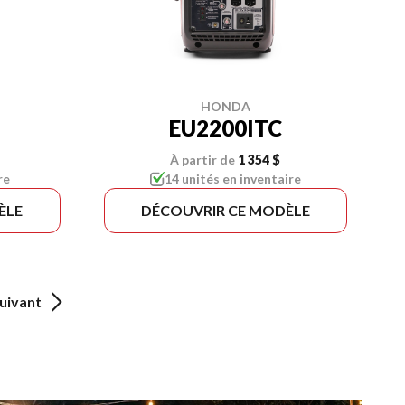
HONDA
3
EU2200ITC
À partir de
1 354 $
re
14 unités en inventaire
ÈLE
DÉCOUVRIR CE MODÈLE
uivant