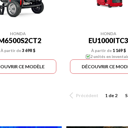
HONDA
HONDA
M6500S2CT2
EU1000ITC
À partir de
3 698 $
À partir de
1 169 $
2 unités en inventai
OUVRIR CE MODÈLE
DÉCOUVRIR CE MOD
Précédent
1 de 2
S