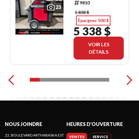
9810
23
5 838 $
Épargnez 500 $
5 338 $
VOIR LES
DÉTAILS
NOUS JOINDRE
HEURES D'OUVERTURE
22, BOULEVARD ARTHABASKA EST
VENTES
SERVICE