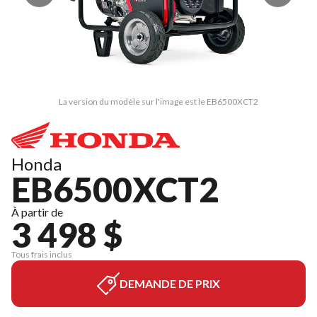
La version du modèle sur l'image est le EB6500XCT2
Honda
EB6500XCT2
À partir de
3 498 $
Tous frais inclus
DEMANDE DE PRIX