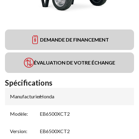
DEMANDE DE FINANCEMENT
ÉVALUATION DE VOTRE ÉCHANGE
Spécifications
Manufacturier
Honda
:
Modèle
:
EB6500XCT2
Version
:
EB6500XCT2