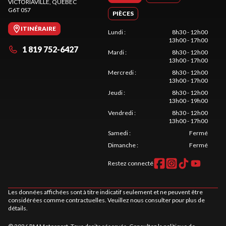
VICTORIAVILLE
, QUÉBEC
G6T 0S7
PIÈCES
ITINÉRAIRE
Lundi
:
8h30 - 12h00
13h00 - 17h00
1 819 752-6427
Mardi
:
8h30 - 12h00
13h00 - 17h00
Mercredi
:
8h30 - 12h00
13h00 - 17h00
Jeudi
:
8h30 - 12h00
13h00 - 19h00
Vendredi
:
8h30 - 12h00
13h00 - 17h00
Samedi
:
Fermé
Dimanche
:
Fermé
Restez connecté
Les données affichées sont à titre indicatif seulement et ne peuvent être
considérées comme contractuelles. Veuillez nous consulter pour plus de
détails.