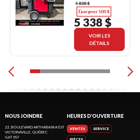
5 838 $
Épargnez 500 $
5 338 $
VOIR LES
DÉTAILS
NOUS JOINDRE
HEURES D'OUVERTURE
22, BOULEVARD ARTHABASKA EST
VENTES
SERVICE
VICTORIAVILLE
, QUÉBEC
G6T 0S7
PIÈCES