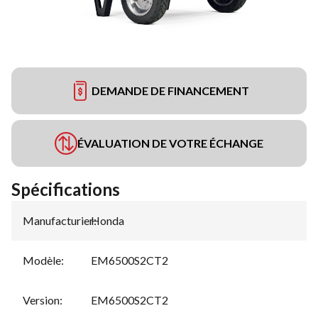
DEMANDE DE FINANCEMENT
ÉVALUATION DE VOTRE ÉCHANGE
Spécifications
Manufacturier
Honda
:
Modèle
:
EM6500S2CT2
Version
:
EM6500S2CT2