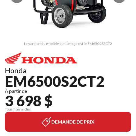
La version du modèle sur l'image est le EM6500S2CT2
Honda
EM6500S2CT2
À partir de
3 698 $
Tous frais inclus
DEMANDE DE PRIX