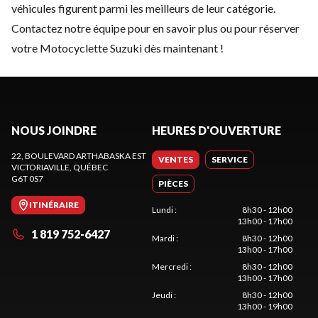
véhicules figurent parmi les meilleurs de leur catégorie.
Contactez notre équipe
pour en savoir plus ou pour réserver
votre Motocyclette Suzuki dès maintenant !
NOUS JOINDRE
HEURES D'OUVERTURE
22, BOULEVARD ARTHABASKA EST
VENTES
SERVICE
VICTORIAVILLE
, QUÉBEC
G6T 0S7
PIÈCES
ITINÉRAIRE
Lundi
:
8h30 - 12h00
13h00 - 17h00
1 819 752-6427
Mardi
:
8h30 - 12h00
13h00 - 17h00
Mercredi
:
8h30 - 12h00
13h00 - 17h00
Jeudi
:
8h30 - 12h00
13h00 - 19h00