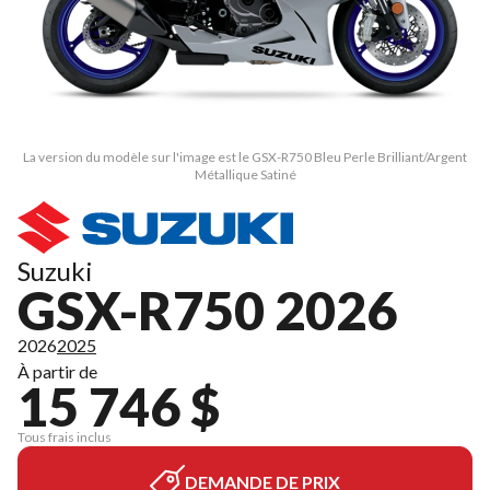
La version du modèle sur l'image est le GSX-R750 Bleu Perle Brilliant/Argent
Métallique Satiné
Suzuki
GSX-R750 2026
2026
2025
À partir de
15 746 $
Tous frais inclus
DEMANDE DE PRIX