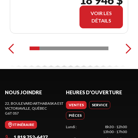
18 946 $
VOIR LES
DÉTAILS
NOUS JOINDRE
HEURES D'OUVERTURE
22, BOULEVARD ARTHABASKA EST
VENTES
SERVICE
VICTORIAVILLE
, QUÉBEC
G6T 0S7
PIÈCES
ITINÉRAIRE
Lundi
:
8h30 - 12h00
13h00 - 17h00
1 819 752-6427