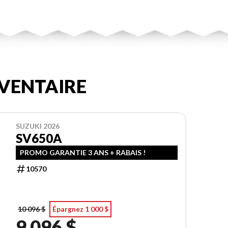
VENTAIRE
SUZUKI 2026
SV650A
PROMO GARANTIE 3 ANS + RABAIS !
10570
10 096 $
Épargnez 1 000 $
9 096 $