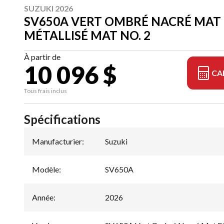
SUZUKI 2026
SV650A VERT OMBRÉ NACRÉ MAT 
MÉTALLISÉ MAT NO. 2
À partir de
10 096 $
CA
Tous frais inclus
Spécifications
Manufacturier
:
Suzuki
Modèle
:
SV650A
Année
:
2026