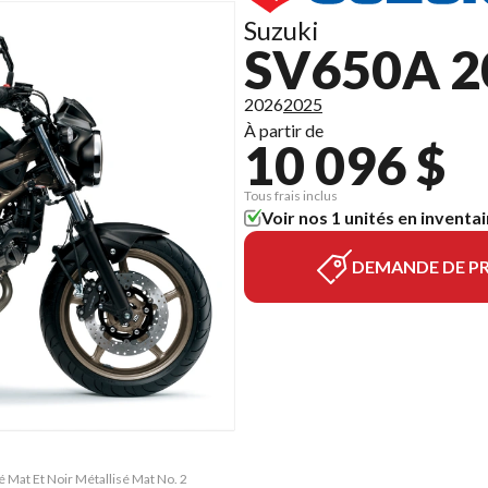
Suzuki
SV650A 2
2026
2025
À partir de
10 096 $
Tous frais inclus
Voir nos 1 unités en inventai
DEMANDE DE PR
 Mat Et Noir Métallisé Mat No. 2