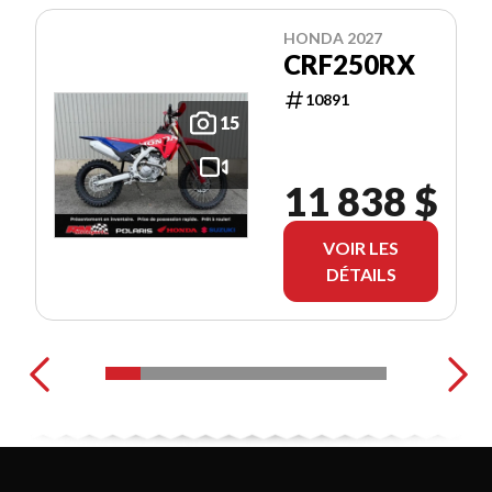
HONDA 2027
CRF250RX
10891
15
11 838 $
VOIR LES
DÉTAILS