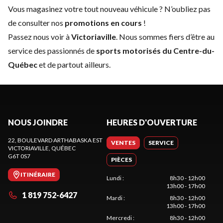
Vous magasinez votre tout nouveau véhicule ? N’oubliez pas
de consulter nos
promotions en cours
!
Passez nous voir à
Victoriaville
. Nous sommes fiers d’être au
service des passionnés de
sports motorisés du Centre-du-
Québec
et de partout ailleurs.
NOUS JOINDRE
HEURES D'OUVERTURE
22, BOULEVARD ARTHABASKA EST
VENTES
SERVICE
VICTORIAVILLE
, QUÉBEC
G6T 0S7
PIÈCES
ITINÉRAIRE
Lundi
:
8h30 - 12h00
13h00 - 17h00
1 819 752-6427
Mardi
:
8h30 - 12h00
13h00 - 17h00
Mercredi
:
8h30 - 12h00