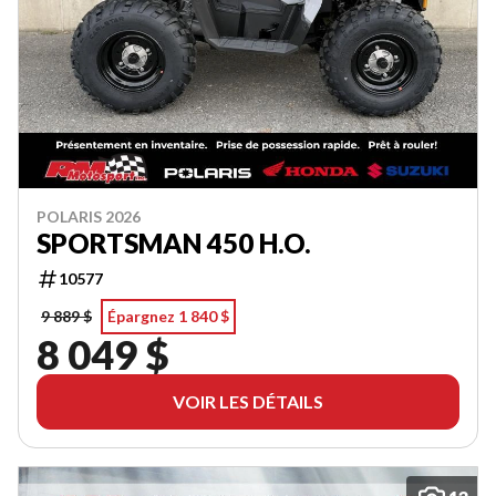
POLARIS 2026
SPORTSMAN 450 H.O.
10577
9 889 $
Épargnez 1 840 $
8 049 $
VOIR LES DÉTAILS