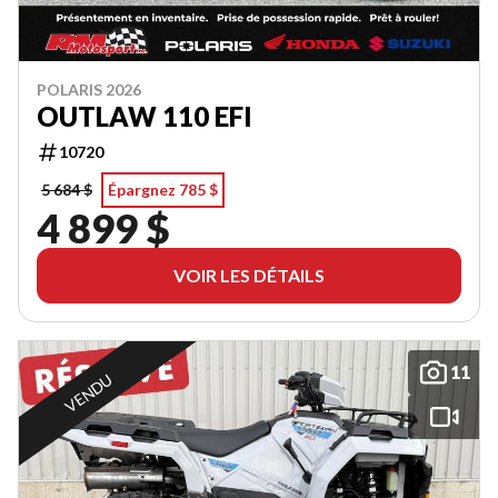
POLARIS 2026
OUTLAW 110 EFI
10720
5 684 $
Épargnez 785 $
4 899 $
VOIR LES DÉTAILS
11
VENDU