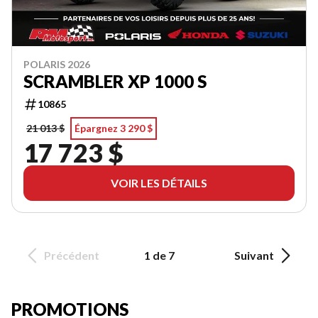
POLARIS 2026
SCRAMBLER XP 1000 S
10865
21 013 $
Épargnez 3 290 $
17 723 $
VOIR LES DÉTAILS
Précédent
1 de 7
Suivant
PROMOTIONS