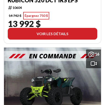
RUBICON 520 DCT IRS EPS
10604
14 742 $
Épargnez 750 $
13 992 $
VOIR LES DÉTAILS
16