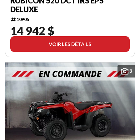
RUBICON 520 DCT IRS EPS
DELUXE
10905
14 942 $
VOIR LES DÉTAILS
2