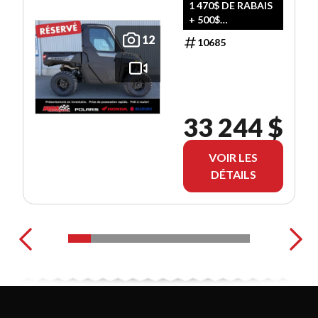
1 470$ DE RABAIS
+ 500$
D'ACCESSOIRES
12
10685
GRATUITS!
33 244 $
VOIR LES
DÉTAILS