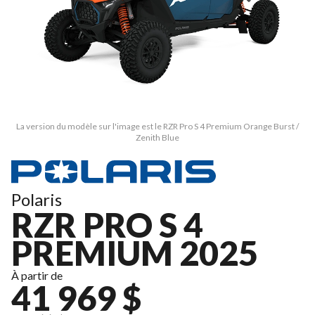
La version du modèle sur l'image est le RZR Pro S 4 Premium Orange Burst /
Zenith Blue
Polaris
RZR PRO S 4
PREMIUM 2025
À partir de
41 969 $