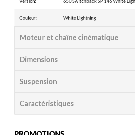
Version
:
650 Switchback SP 146 White Ligh
Couleur
:
White Lightning
Moteur et chaîne cinématique
Dimensions
Suspension
Caractéristiques
PROMOTIONS