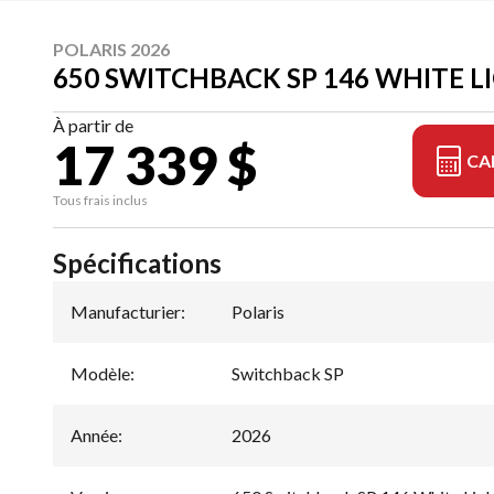
POLARIS 2026
650 SWITCHBACK SP 146 WHITE 
À partir de
17 339 $
CA
Tous frais inclus
Spécifications
Manufacturier
:
Polaris
Modèle
:
Switchback SP
Année
:
2026