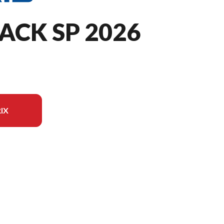
ACK SP 2026
IX
ur l'image est le 650 Switchback SP 146 White Lightning