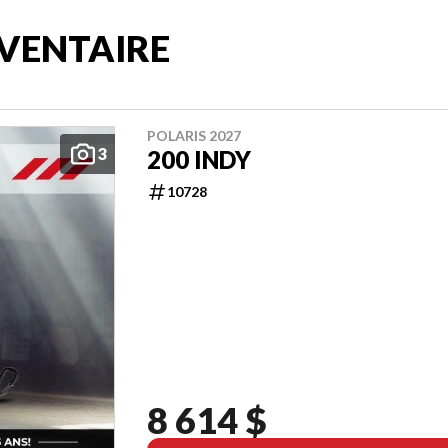
VENTAIRE
POLARIS 2027
3
200 INDY
10728
8 614 $