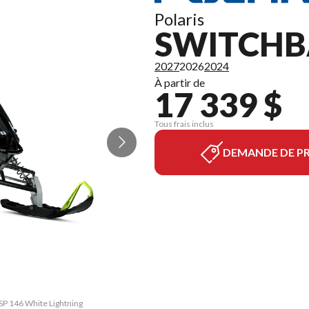
Polaris
SWITCHB
2027
2026
2024
À partir de
17 339 $
Tous frais inclus
DEMANDE DE PR
 SP 146 White Lightning
La version du modèle s