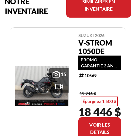
NOTRE
SIMILAIRES EN
INVENTAIRE
INVENTAIRE
SUZUKI 2026
V-STROM
1050DE
PROMO
GARANTIE 3 ANS
+ RABAIS !
15
10569
19 946 $
Épargnez 1 500 $
18 446 $
VOIR LES
DÉTAILS