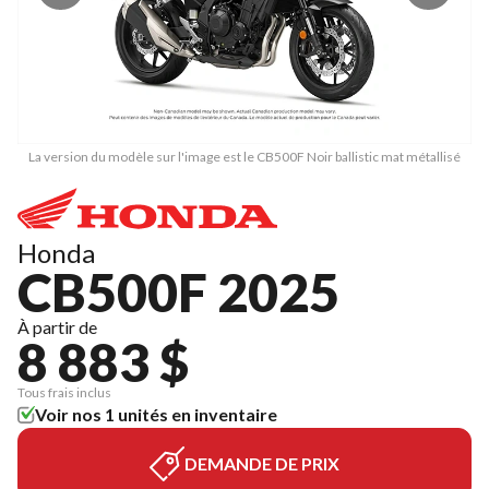
La version du modèle sur l'image est le CB500F Noir ballistic mat métallisé
L
Honda
CB500F 2025
À partir de
8 883 $
Tous frais inclus
Voir nos 1 unités en inventaire
DEMANDE DE PRIX