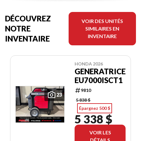
DÉCOUVREZ
VOIR DES UNITÉS
NOTRE
SIMILAIRES EN
INVENTAIRE
INVENTAIRE
HONDA 2026
GENERATRICE
EU7000ISCT1
9810
23
5 838 $
Épargnez 500 $
5 338 $
VOIR LES
DÉTAILS