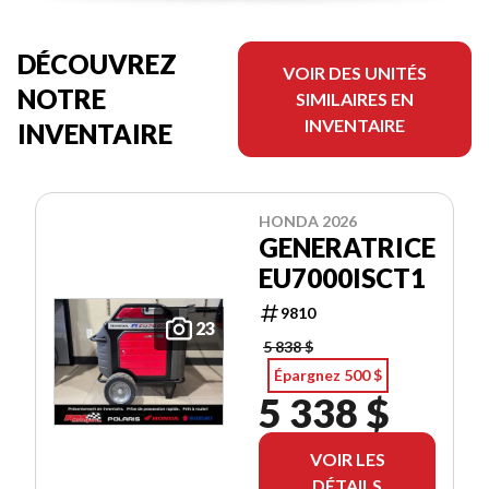
DÉCOUVREZ
VOIR DES UNITÉS
NOTRE
SIMILAIRES EN
INVENTAIRE
INVENTAIRE
HONDA 2026
GENERATRICE
EU7000ISCT1
9810
23
5 838 $
Épargnez 500 $
5 338 $
VOIR LES
DÉTAILS