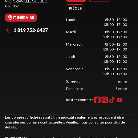
VICTORIAVILLE
, QUÉBEC
G6T 0S7
PIÈCES
ITINÉRAIRE
Lundi
:
8h30 - 12h00
13h00 - 17h00
1 819 752-6427
Mardi
:
8h30 - 12h00
13h00 - 17h00
Mercredi
:
8h30 - 12h00
13h00 - 17h00
Jeudi
:
8h30 - 12h00
13h00 - 19h00
Vendredi
:
8h30 - 12h00
13h00 - 17h00
Samedi
:
Fermé
Dimanche
:
Fermé
Restez connecté
Les données affichées sont à titre indicatif seulement et ne peuvent être
considérées comme contractuelles. Veuillez nous consulter pour plus de
détails.