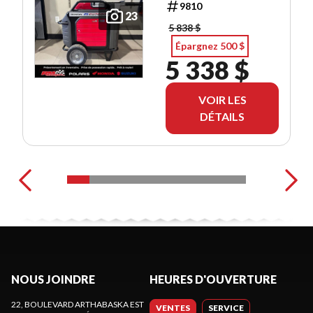
9810
23
5 838 $
Épargnez 500 $
5 338 $
VOIR LES
DÉTAILS
NOUS JOINDRE
HEURES D'OUVERTURE
22, BOULEVARD ARTHABASKA EST
VENTES
SERVICE