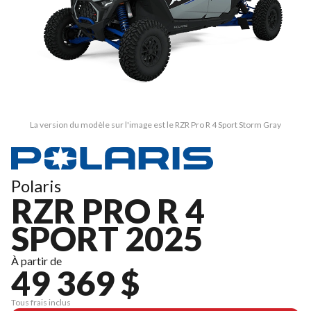
La version du modèle sur l'image est le RZR Pro R 4 Sport Storm Gray
Polaris
RZR PRO R 4
SPORT 2025
À partir de
49 369 $
Tous frais inclus