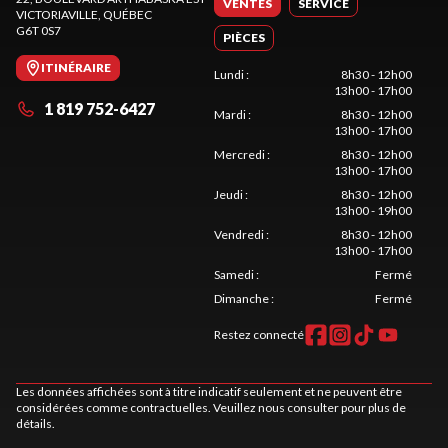
VENTES
SERVICE
VICTORIAVILLE
, QUÉBEC
G6T 0S7
PIÈCES
ITINÉRAIRE
Lundi
:
8h30 - 12h00
13h00 - 17h00
1 819 752-6427
Mardi
:
8h30 - 12h00
13h00 - 17h00
Mercredi
:
8h30 - 12h00
13h00 - 17h00
Jeudi
:
8h30 - 12h00
13h00 - 19h00
Vendredi
:
8h30 - 12h00
13h00 - 17h00
Samedi
:
Fermé
Dimanche
:
Fermé
Restez connecté
Les données affichées sont à titre indicatif seulement et ne peuvent être
considérées comme contractuelles. Veuillez nous consulter pour plus de
détails.