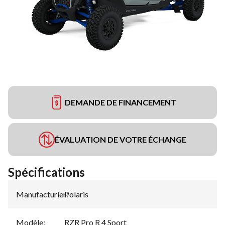
DEMANDE DE FINANCEMENT
ÉVALUATION DE VOTRE ÉCHANGE
Spécifications
Manufacturier
Polaris
:
Modèle
:
RZR Pro R 4 Sport