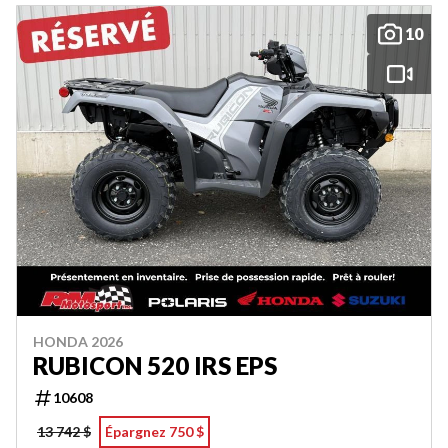
10
HONDA 2026
RUBICON 520 IRS EPS
10608
13 742 $
Épargnez 750 $