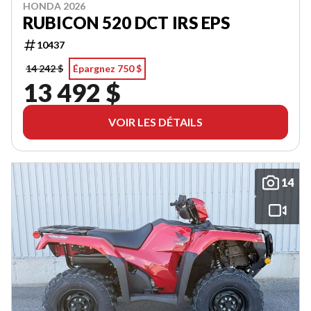
HONDA 2026
RUBICON 520 DCT IRS EPS
10437
14 242 $
Épargnez 750 $
13 492 $
VOIR LES DÉTAILS
14