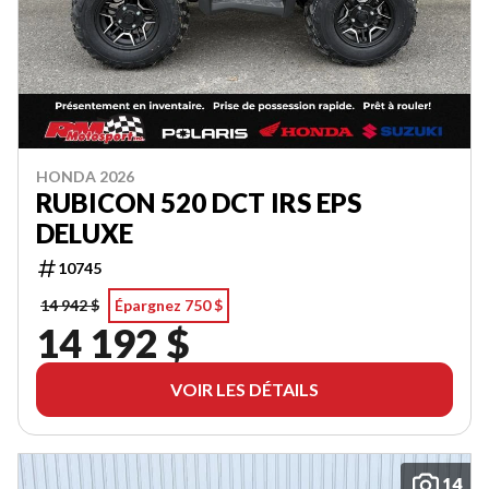
HONDA 2026
RUBICON 520 DCT IRS EPS
DELUXE
10745
14 942 $
Épargnez 750 $
14 192 $
VOIR LES DÉTAILS
14