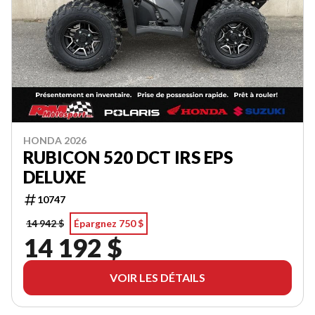
HONDA 2026
RUBICON 520 DCT IRS EPS
DELUXE
10747
14 942 $
Épargnez 750 $
14 192 $
VOIR LES DÉTAILS