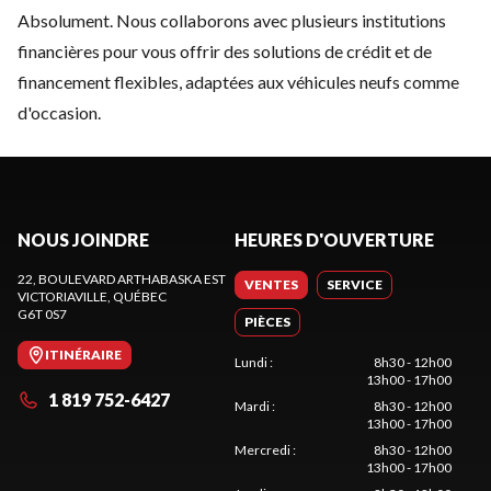
Absolument. Nous collaborons avec plusieurs institutions
financières pour vous offrir des solutions de crédit et de
financement flexibles, adaptées aux véhicules neufs comme
d'occasion.
NOUS JOINDRE
HEURES D'OUVERTURE
22, BOULEVARD ARTHABASKA EST
VENTES
SERVICE
VICTORIAVILLE
, QUÉBEC
G6T 0S7
PIÈCES
ITINÉRAIRE
Lundi
:
8h30 - 12h00
13h00 - 17h00
1 819 752-6427
Mardi
:
8h30 - 12h00
13h00 - 17h00
Mercredi
:
8h30 - 12h00
13h00 - 17h00