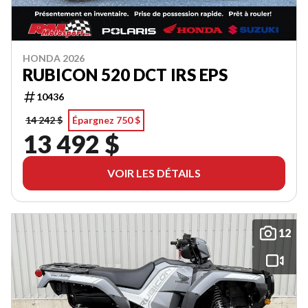
HONDA 2026
RUBICON 520 DCT IRS EPS
10436
14 242 $
Épargnez 750 $
13 492 $
VOIR LES DÉTAILS
12