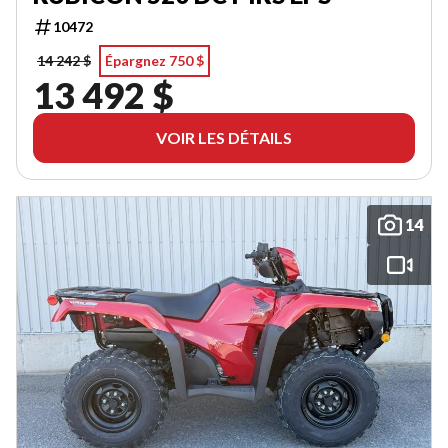
10472
14 242 $
Épargnez 750 $
13 492 $
VOIR LES DÉTAILS
14