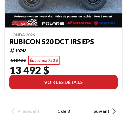
HONDA 2026
RUBICON 520 DCT IRS EPS
10743
14 242 $
Épargnez 750 $
13 492 $
VOIR LES DÉTAILS
Précédent
1 de 3
Suivant