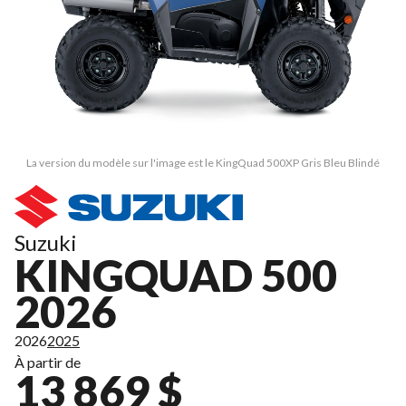
La version du modèle sur l'image est le KingQuad 500XP Gris Bleu Blindé
Suzuki
KINGQUAD 500
2026
2026
2025
À partir de
13 869 $