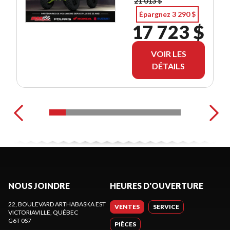
21 013 $
Épargnez 3 290 $
17 723 $
VOIR LES
DÉTAILS
NOUS JOINDRE
HEURES D'OUVERTURE
22, BOULEVARD ARTHABASKA EST
VENTES
SERVICE
VICTORIAVILLE
, QUÉBEC
G6T 0S7
PIÈCES