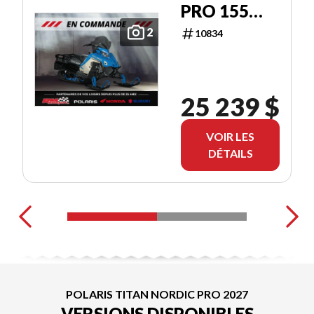
PRO 155
VELOCITY
2
10834
BLUE
25 239 $
VOIR LES
DÉTAILS
POLARIS TITAN NORDIC PRO 2027
VERSIONS DISPONIBLES