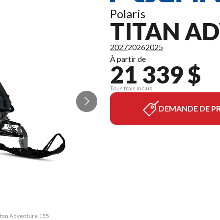
Polaris
TITAN A
2027
2026
2025
À partir de
21 339 $
Tous frais inclus
DEMANDE DE PR
Titan Adventure 155
La version du modè