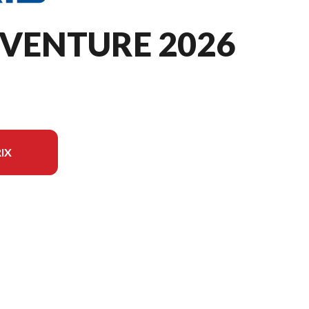
DVENTURE 2026
IX
le sur l'image est le ProStar S4 Titan Adventure 155