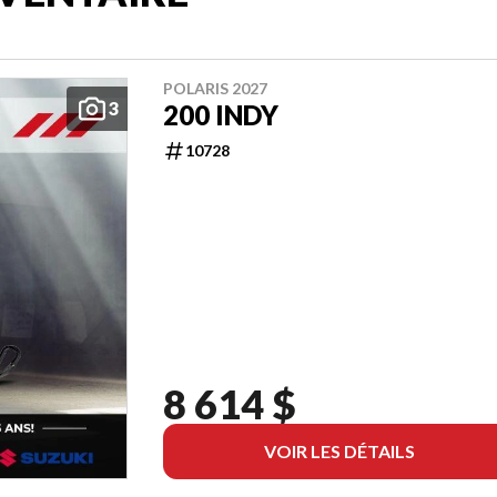
POLARIS 2027
3
200 INDY
10728
8 614 $
VOIR LES DÉTAILS