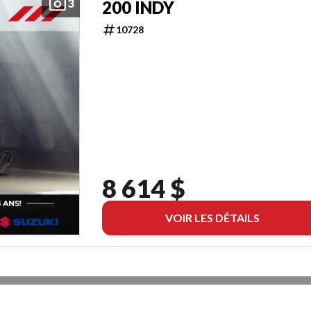
3
200 INDY
10728
8 614 $
VOIR LES DÉTAILS