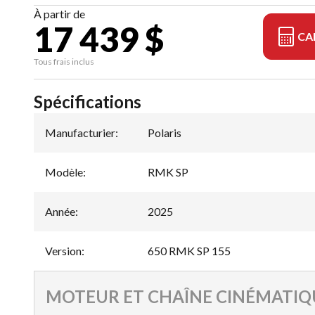
À partir de
17 439 $
CA
Tous frais inclus
Spécifications
Manufacturier
:
Polaris
Modèle
:
RMK SP
Année
:
2025
Version
:
650 RMK SP 155
MOTEUR ET CHAÎNE CINÉMATIQ