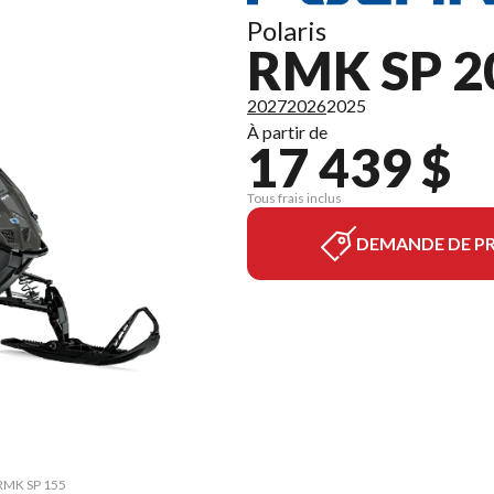
Polaris
RMK SP 2
2027
2026
2025
À partir de
17 439 $
Tous frais inclus
DEMANDE DE PR
 RMK SP 155