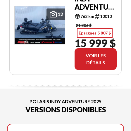
ADVENTURE
137
12
762 km
10010
21 806 $
Épargnez 5 807 $
15 999 $
VOIR LES
DÉTAILS
POLARIS INDY ADVENTURE 2025
VERSIONS DISPONIBLES