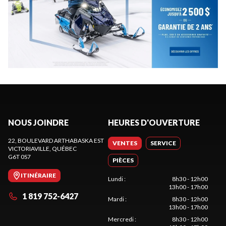
NOUS JOINDRE
HEURES D'OUVERTURE
22, BOULEVARD ARTHABASKA EST
VENTES
SERVICE
VICTORIAVILLE
, QUÉBEC
G6T 0S7
PIÈCES
ITINÉRAIRE
Lundi
:
8h30 - 12h00
13h00 - 17h00
1 819 752-6427
Mardi
:
8h30 - 12h00
13h00 - 17h00
Mercredi
:
8h30 - 12h00