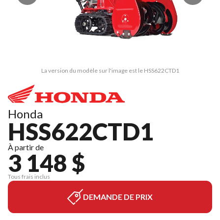
La version du modèle sur l'image est le HSS622CTD1
Honda
HSS622CTD1
À partir de
3 148 $
Tous frais inclus
DEMANDE DE PRIX