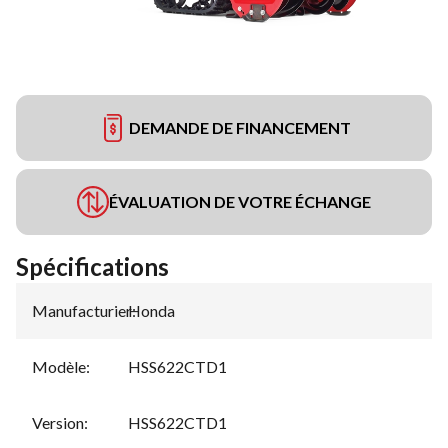
DEMANDE DE FINANCEMENT
ÉVALUATION DE VOTRE ÉCHANGE
Spécifications
Manufacturier
Honda
:
Modèle
:
HSS622CTD1
Version
:
HSS622CTD1