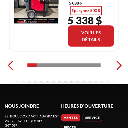
5 838 $
Épargnez 500 $
5 338 $
VOIR LES
DÉTAILS
NOUS JOINDRE
HEURES D'OUVERTURE
22, BOULEVARD ARTHABASKA EST
VENTES
SERVICE
VICTORIAVILLE
, QUÉBEC
G6T 0S7
PIÈCES