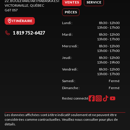
22, BOULEVARD ARTHABASKA EST
VENTES
SERVICE
VICTORIAVILLE
, QUÉBEC
G6T 0S7
PIÈCES
ITINÉRAIRE
Lundi
:
8h30 - 12h00
13h00 - 17h00
1 819 752-6427
Mardi
:
8h30 - 12h00
13h00 - 17h00
Mercredi
:
8h30 - 12h00
13h00 - 17h00
Jeudi
:
8h30 - 12h00
13h00 - 19h00
Vendredi
:
8h30 - 12h00
13h00 - 17h00
Samedi
:
Fermé
Dimanche
:
Fermé
Restez connecté
Les données affichées sont à titre indicatif seulement et ne peuvent être
considérées comme contractuelles. Veuillez nous consulter pour plus de
détails.