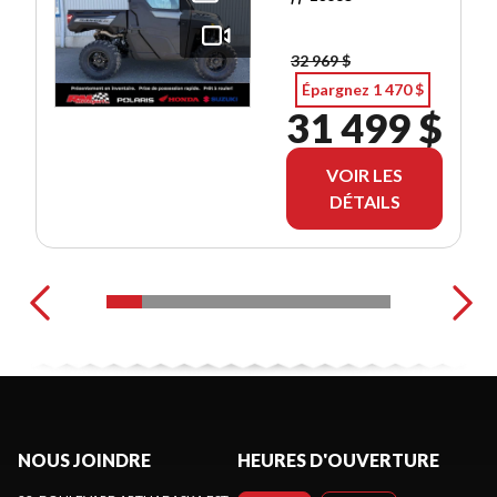
GRATUITS!
32 969 $
Épargnez 1 470 $
31 499 $
VOIR LES
DÉTAILS
NOUS JOINDRE
HEURES D'OUVERTURE