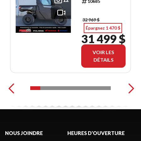
10685
GRATUITS!
32 969 $
Épargnez 1 470 $
31 499 $
VOIR LES
DÉTAILS
NOUS JOINDRE
HEURES D'OUVERTURE