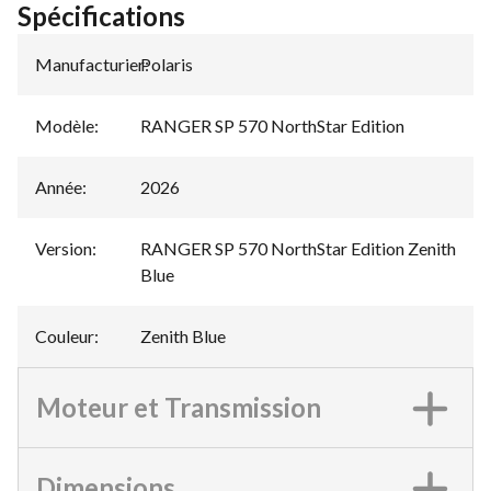
Spécifications
Manufacturier
Polaris
:
Modèle
:
RANGER SP 570 NorthStar Edition
Année
:
2026
Version
:
RANGER SP 570 NorthStar Edition Zenith
Blue
Couleur
:
Zenith Blue
Moteur et Transmission
Dimensions