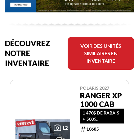
DÉCOUVREZ
VOIR DES UNITÉS
NOTRE
SIMILAIRES EN
INVENTAIRE
INVENTAIRE
POLARIS 2027
RANGER XP
1000 CAB
1 470$ DE RABAIS
+ 500$
D'ACCESSOIRES
12
10685
GRATUITS!