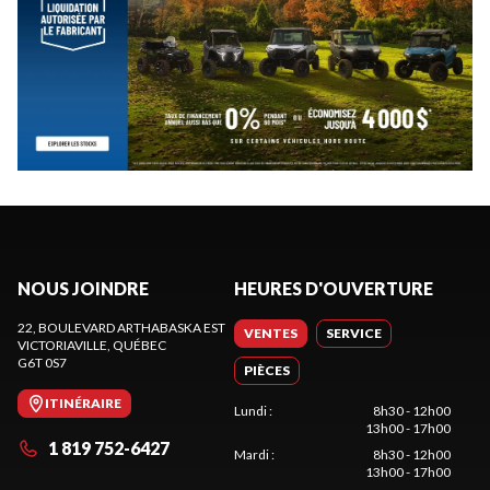
NOUS JOINDRE
HEURES D'OUVERTURE
22, BOULEVARD ARTHABASKA EST
VENTES
SERVICE
VICTORIAVILLE
, QUÉBEC
G6T 0S7
PIÈCES
ITINÉRAIRE
Lundi
:
8h30 - 12h00
13h00 - 17h00
1 819 752-6427
Mardi
:
8h30 - 12h00
13h00 - 17h00