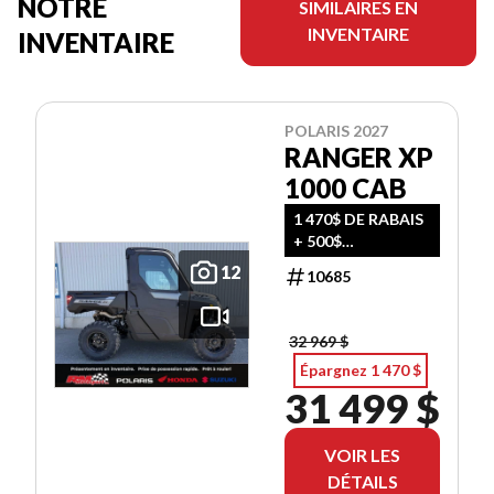
NOTRE
SIMILAIRES EN
INVENTAIRE
INVENTAIRE
POLARIS 2027
RANGER XP
1000 CAB
1 470$ DE RABAIS
+ 500$
D'ACCESSOIRES
12
10685
GRATUITS!
32 969 $
Épargnez 1 470 $
31 499 $
VOIR LES
DÉTAILS