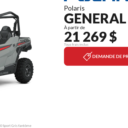
Polaris
GENERAL 
À partir de
21 269 $
Tous frais inclus
DEMANDE DE PR
0 Sport Gris fantôme