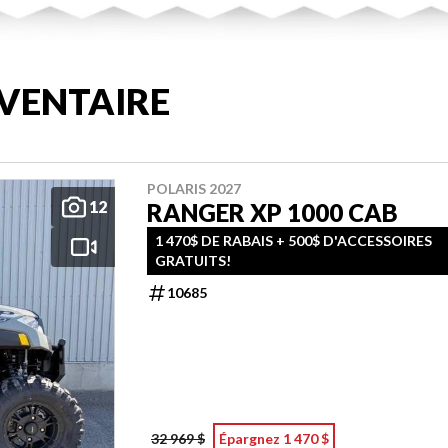
VENTAIRE
POLARIS 2027
12
RANGER XP 1000 CAB
1 470$ DE RABAIS + 500$ D'ACCESSOIRES
GRATUITS!
10685
32 969 $
Épargnez 1 470 $